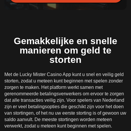
Gemakkelijke en snelle
manieren om geld te
storten
Met de Lucky Mister Casino App kunt u snel en veilig geld
storten, zodat u meteen kunt beginnen met spelen zonder
zorgen te maken. Het platform werkt samen met
gerenommeerde betalingsverwerkers om ervoor te zorgen
dat alle transacties veilig zijn. Voor spelers van Nederland
zijn er veel betalingsopties die geschikt zijn voor het doen
van stortingen, of het nu uw eerste storting is of gewoon uw
saldo aanvult. De meeste stortingen worden meteen
verwerkt, zodat u meteen kunt beginnen met spelen.