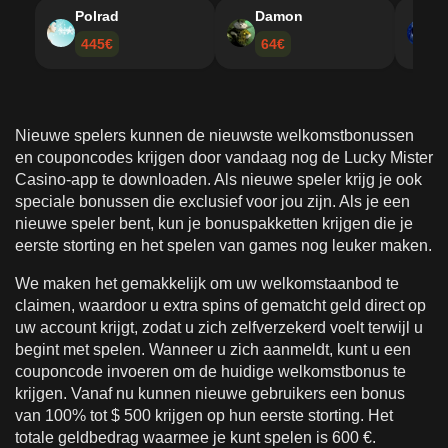
Polrad
Damon
D
445€
64€
Nieuwe spelers kunnen de nieuwste welkomstbonussen
en couponcodes krijgen door vandaag nog de Lucky Mister
Casino-app te downloaden. Als nieuwe speler krijg je ook
speciale bonussen die exclusief voor jou zijn. Als je een
nieuwe speler bent, kun je bonuspakketten krijgen die je
eerste storting en het spelen van games nog leuker maken.
We maken het gemakkelijk om uw welkomstaanbod te
claimen, waardoor u extra spins of gematcht geld direct op
uw account krijgt, zodat u zich zelfverzekerd voelt terwijl u
begint met spelen. Wanneer u zich aanmeldt, kunt u een
couponcode invoeren om de huidige welkomstbonus te
krijgen. Vanaf nu kunnen nieuwe gebruikers een bonus
van 100% tot $ 500 krijgen op hun eerste storting. Het
totale geldbedrag waarmee je kunt spelen is 600 €.