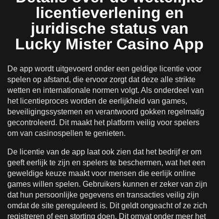
licentieverlening en
juridische status van
Lucky Mister Casino App
De app wordt uitgevoerd onder een geldige licentie voor
spelen op afstand, die ervoor zorgt dat deze alle strikte
wetten en internationale normen volgt. Als onderdeel van
het licentieproces worden de eerlijkheid van games,
beveiligingssystemen en verantwoord gokken regelmatig
gecontroleerd. Dit maakt het platform veilig voor spelers
om van casinospellen te genieten.
De licentie van de app laat ook zien dat het bedrijf er om
geeft eerlijk te zijn en spelers te beschermen, wat het een
geweldige keuze maakt voor mensen die eerlijk online
games willen spelen. Gebruikers kunnen er zeker van zijn
dat hun persoonlijke gegevens en transacties veilig zijn
omdat de site gereguleerd is. Dit geldt ongeacht of ze zich
registreren of een storting doen. Dit omvat onder meer het