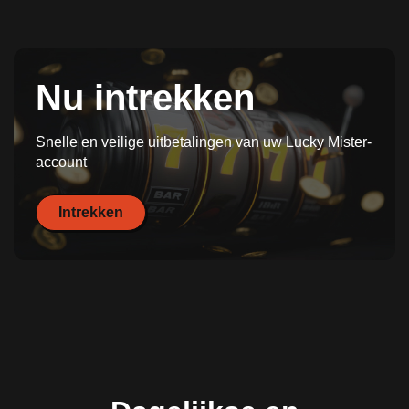
Nu intrekken
Snelle en veilige uitbetalingen van uw Lucky Mister-
account
Intrekken