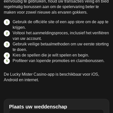
eenvoudig te gebruiken, houd uw transacties veilig en bied
regelmatig bonussen aan om de spelervaring beter te
maken voor zowel nieuwe als ervaren gokkers.
Gebruik de officiële site of een app store om de app te
krijgen.
Voltooi het aanmeldingsproces, inclusief het verifiëren
van uw account.
Gebruik veilige betaalmethoden om uw eerste storting
te doen.
Kies de spellen die je wilt spelen en begin.
Profiteer van lopende promoties en claimbonussen.
De Lucky Mister Casino-app is beschikbaar voor iOS,
Android en internet.
Plaats uw weddenschap