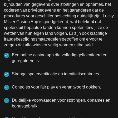
bijhouden van gegevens over stortingen en opnames, het
coderen van privégegevens en het garanderen dat de
procedures voor geschillenbeslechting duidelijk zijn. Lucky
Mister Casino App is goedgekeurd, wat betekent dat
spelers uit bepaalde landen kunnen spelen terwijl ze de
wetten van hun eigen land volgen. Er zijn ook krachtige
fraudebestrijdingsmaatregelen getroffen om ervoor te
zorgen dat alle winsten veilig worden uitbetaald.
Een online casino app die volledig gelicentieerd en
gereguleerd is.
Strenge spelerverificatie en identiteitscontroles.
Controles voor fair play en verantwoord gokken.
Duidelijke voorwaarden voor stortingen, opnames en
bonusgebruik.