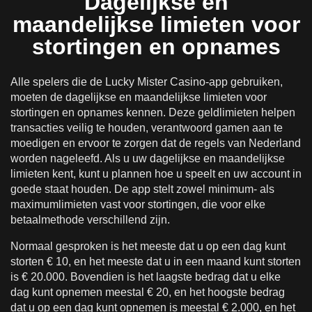
Dagelijkse en
maandelijkse limieten voor
stortingen en opnames
Alle spelers die de Lucky Mister Casino-app gebruiken,
moeten de dagelijkse en maandelijkse limieten voor
stortingen en opnames kennen. Deze geldlimieten helpen
transacties veilig te houden, verantwoord gamen aan te
moedigen en ervoor te zorgen dat de regels van Nederland
worden nageleefd. Als u uw dagelijkse en maandelijkse
limieten kent, kunt u plannen hoe u speelt en uw account in
goede staat houden. De app stelt zowel minimum- als
maximumlimieten vast voor stortingen, die voor elke
betaalmethode verschillend zijn.
Normaal gesproken is het meeste dat u op een dag kunt
storten € 10, en het meeste dat u in een maand kunt storten
is € 20.000. Bovendien is het laagste bedrag dat u elke
dag kunt opnemen meestal € 20, en het hoogste bedrag
dat u op een dag kunt opnemen is meestal € 2.000, en het