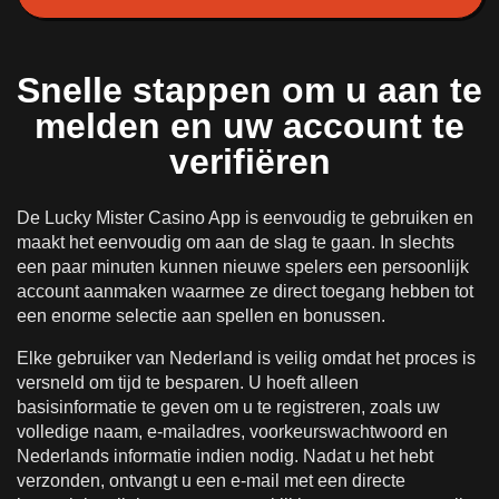
Snelle stappen om u aan te
melden en uw account te
verifiëren
De Lucky Mister Casino App is eenvoudig te gebruiken en
maakt het eenvoudig om aan de slag te gaan. In slechts
een paar minuten kunnen nieuwe spelers een persoonlijk
account aanmaken waarmee ze direct toegang hebben tot
een enorme selectie aan spellen en bonussen.
Elke gebruiker van Nederland is veilig omdat het proces is
versneld om tijd te besparen. U hoeft alleen
basisinformatie te geven om u te registreren, zoals uw
volledige naam, e-mailadres, voorkeurswachtwoord en
Nederlands informatie indien nodig. Nadat u het hebt
verzonden, ontvangt u een e-mail met een directe