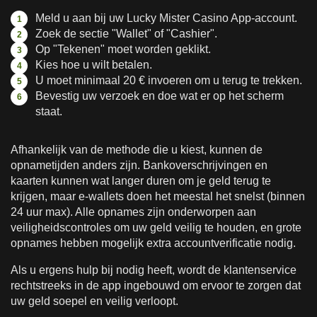
Meld u aan bij uw Lucky Mister Casino App-account.
Zoek de sectie "Wallet" of "Cashier".
Op "Tekenen" moet worden geklikt.
Kies hoe u wilt betalen.
U moet minimaal 20 € invoeren om u terug te trekken.
Bevestig uw verzoek en doe wat er op het scherm
staat.
Afhankelijk van de methode die u kiest, kunnen de
opnametijden anders zijn. Bankoverschrijvingen en
kaarten kunnen wat langer duren om je geld terug te
krijgen, maar e-wallets doen het meestal het snelst (binnen
24 uur max). Alle opnames zijn onderworpen aan
veiligheidscontroles om uw geld veilig te houden, en grote
opnames hebben mogelijk extra accountverificatie nodig.
Als u ergens hulp bij nodig heeft, wordt de klantenservice
rechtstreeks in de app ingebouwd om ervoor te zorgen dat
uw geld soepel en veilig verloopt.