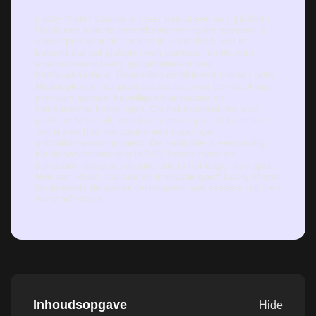
Lucky Mister Casino is meer dan alleen een platform.
Het is een entertainmentbestemming die speciaal is
ontworpen voor de spelers in Nederland. Het is
bekend dat het platform een perfecte ruimte voor
entertainment biedt, gecombineerd met
betrouwbaarheid. Bovendien combineert online Lucky
Mister plezier met professionaliteit, met een pool van
premium games, beveiligde transacties en
transparante beloningen. Op het moment dat u dit
platform betreedt, vanaf de eerste spin- of kaartdeal,
zult u zien hoe het casino een naadloze
gebruikerservaring biedt. De navigatie is eenvoudig,
klantenondersteuning is 24/7 beschikbaar en
bonussen kloppen sprankelend in het dagelijkse spel.
Met eerlijkheid, variatie en innovatie geeft Lucky Mister
Nederlands de speler vertrouwen, wat sessies veilig en
boeiend maakt.
Inhoudsopgave
Hide