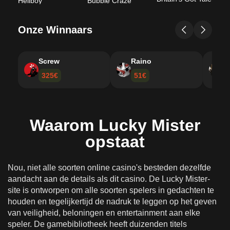
Hellboy
Bubble Craze
Onze Winnaars
Screw
R
325€
Waarom Lucky Mister
opstaat
Nou, niet alle soorten online casino's besteden dezelfde
aandacht aan de details als dit casino. De Lucky Mister-
site is ontworpen om alle soorten spelers in gedachten te
houden en tegelijkertijd de nadruk te leggen op het geven
van veiligheid, beloningen en entertainment aan elke
speler. De gamebibliotheek heeft duizenden titels