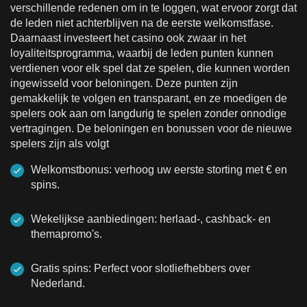
verschillende redenen om in te loggen, wat ervoor zorgt dat
de leden niet achterblijven na de eerste welkomstfase.
Daarnaast investeert het casino ook zwaar in het
loyaliteitsprogramma, waarbij de leden punten kunnen
verdienen voor elk spel dat ze spelen, die kunnen worden
ingewisseld voor beloningen. Deze punten zijn
gemakkelijk te volgen en transparant, en ze moedigen de
spelers ook aan om langdurig te spelen zonder onnodige
vertragingen. De beloningen en bonussen voor de nieuwe
spelers zijn als volgt
Welkomstbonus: verhoog uw eerste storting met € en
spins.
Wekelijkse aanbiedingen: herlaad-, cashback- en
themapromo's.
Gratis spins: Perfect voor slotliefhebbers over
Nederland.