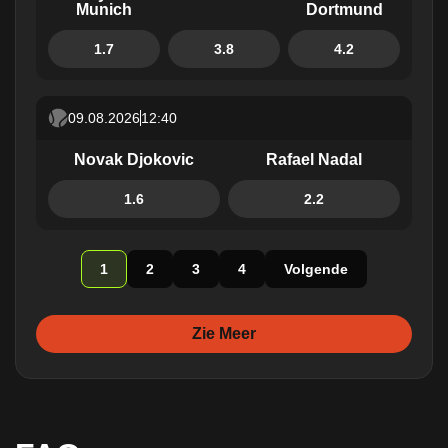
Munich
Dortmund
1.7
3.8
4.2
09.08.2026
12:40
Novak Djokovic
Rafael Nadal
1.6
2.2
1
2
3
4
Volgende
Zie Meer