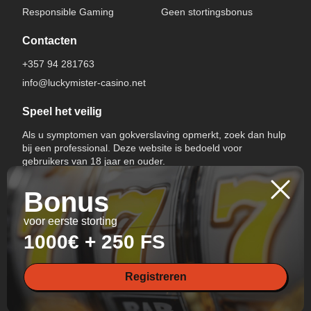
Responsible Gaming
Geen stortingsbonus
Contacten
+357 94 281763
info@luckymister-casino.net
Speel het veilig
Als u symptomen van gokverslaving opmerkt, zoek dan hulp
bij een professional. Deze website is bedoeld voor
gebruikers van 18 jaar en ouder.
Bonus
voor eerste storting
1000€ + 250 FS
Switch Language
Registreren
All Rights Reserved.