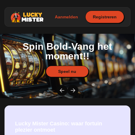
Aanmelden
Registreren
Spin Bold-Vang het
moment!!
Speel nu
Lucky Mister Casino: waar fortuin
plezier ontmoet