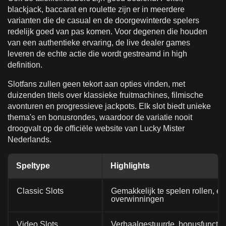
blackjack, baccarat en roulette zijn er in meerdere
varianten die de casual en de doorgewinterde spelers
redelijk goed van pas komen. Voor degenen die houden
van een authentieke ervaring, de live dealer games
leveren de echte actie die wordt gestreamd in high
definition.
Slotfans zullen geen tekort aan opties vinden, met
duizenden titels over klassieke fruitmachines, filmische
avonturen en progressieve jackpots. Elk slot biedt unieke
thema's en bonusrondes, waardoor de variatie nooit
droogvalt op de officiële website van Lucky Mister
Nederlands.
Speltype
Highlights
Classic Slots
Gemakkelijk te spelen rollen, e
overwinningen
Video Slots
Verhaalgestuurde, bonusfunctie