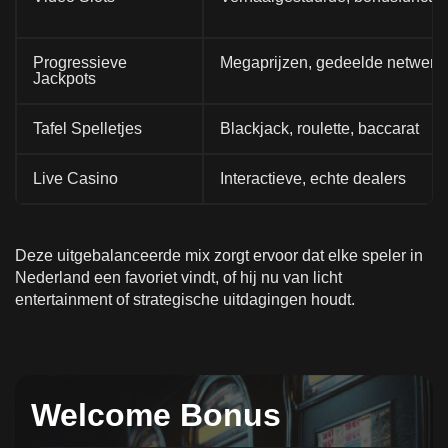
Progressieve
Megaprijzen, gedeelde netwerk
Jackpots
Tafel Spelletjes
Blackjack, roulette, baccarat
Live Casino
Interactieve, echte dealers
Deze uitgebalanceerde mix zorgt ervoor dat elke speler in
Nederland een favoriet vindt, of hij nu van licht
entertainment of strategische uitdagingen houdt.
Welcome Bonus