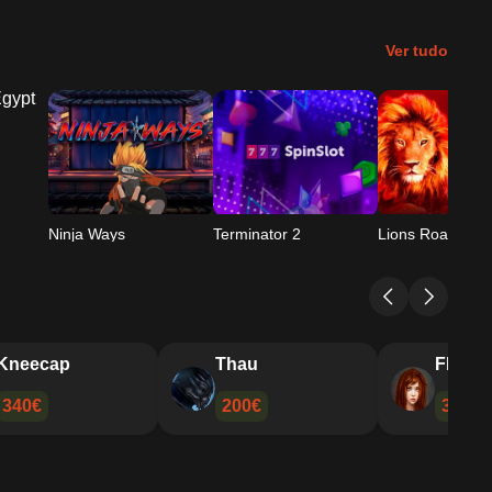
Ver tudo
Ninja Ways
Terminator 2
Lions Roar
Kneecap
Thau
Flare
340€
200€
324€