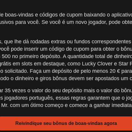
e boas-vindas e códigos de cupom baixando o aplicati
usivos para você. Se você é um novo jogador, pode obte
as, que lhe dá rodadas extras ou fundos correspondentes
 você pode inserir um código de cupom para obter o bônu
0 no primeiro depósito. A quantidade total de dinheiro
grátis em slots em destaque, como Lucky Clover e Star F
do solicitado. Faça um depósito de pelo menos 20 € par
todo o dinheiro e giros bônus devem ser apostados um 
ar 35 vezes o valor do seu depósito mais o valor do bô
os jogadores português, essas regras garantem que o jo
y Mr. com um ótimo começo e comece a ganhar imediat
Reivindique seu bônus de boas-vindas agora