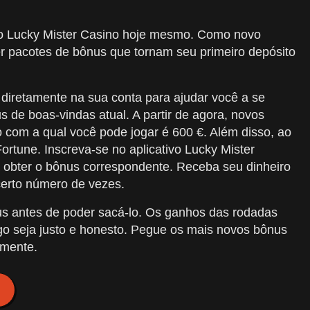
vo Lucky Mister Casino hoje mesmo. Como novo
r pacotes de bônus que tornam seu primeiro depósito
 diretamente na sua conta para ajudar você a se
s de boas-vindas atual. A partir de agora, novos
 com a qual você pode jogar é 600 €. Além disso, ao
ortune. Inscreva-se no aplicativo Lucky Mister
a obter o bônus correspondente. Receba seu dinheiro
certo número de vezes.
nus antes de poder sacá-lo. Os ganhos das rodadas
go seja justo e honesto. Pegue os mais novos bônus
amente.