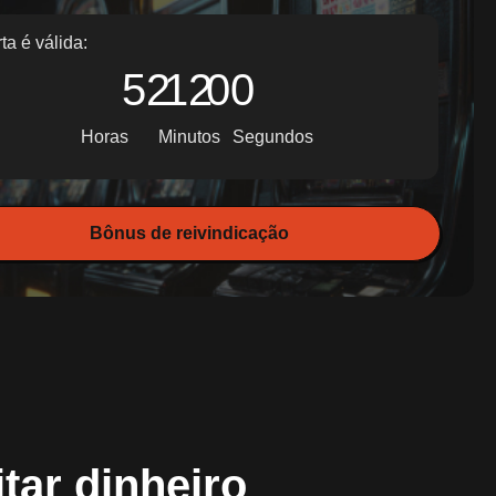
rta é válida:
52
11
58
Horas
Minutos
Segundos
Bônus de reivindicação
tar dinheiro