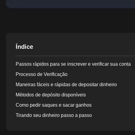
Índice
Passos rápidos para se inscrever e verificar sua conta
Processo de Verificação
Maneiras fáceis e rápidas de depositar dinheiro
Métodos de depósito disponíveis
Como pedir saques e sacar ganhos
Tirando seu dinheiro passo a passo
Limites diários e mensais de depósitos e saques