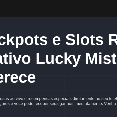
kpots e Slots 
ativo Lucky Mis
erece
mesas ao vivo e recompensas especiais diretamente no seu tele
guros e você pode receber seus ganhos imediatamente. Venha 