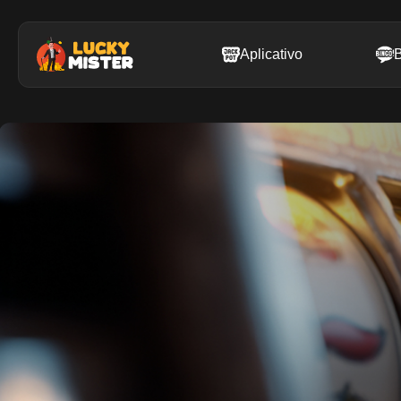
Aplicativo