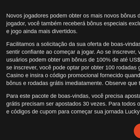
Novos jogadores podem obter os mais novos bônus d
jogador, você também receberá bônus especiais excl
e jogo ainda mais divertidos.
Facilitamos a solicitação da sua oferta de boas-vind
sentir confiante ao começar a jogar. Ao se inscrever,
usuários podem obter um bônus de 100% de até US$ 50
se inscrever, você pode optar por obter 100 rodadas 
Casino e insira o código promocional fornecido quan
bônus e rodadas grátis imediatamente. Observe que 
Para este pacote de boas-vindas, você precisa apost
grátis precisam ser apostados 30 vezes. Para todos 
e códigos de cupom para começar sua jornada Luck