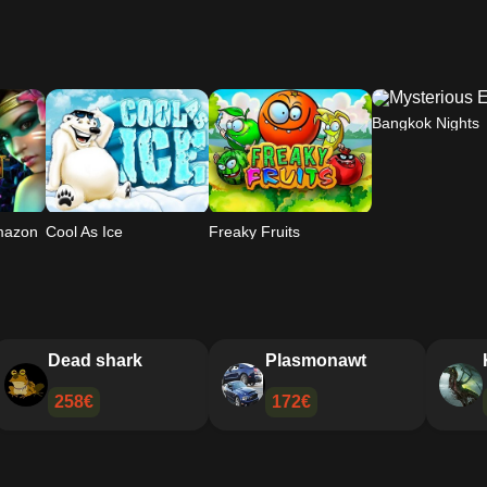
oid
al do aplicativo Lucky Mister Casino
Bangkok Nights
Amazon
Cool As Ice
Freaky Fruits
Dead shark
Plasmonawt
258€
172€