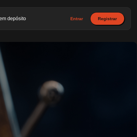
em depósito
Entrar
Registrar