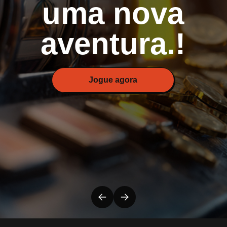
uma nova
aventura.!
Jogue agora