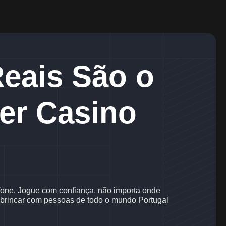
Reais São o
ter Casino
fone. Jogue com confiança, não importa onde
brincar com pessoas de todo o mundo Portugal