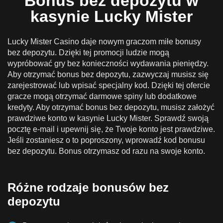
Bonus bez depozytu w
kasynie Lucky Mister
Lucky Mister Casino daje nowym graczom miłe bonusy
bez depozytu. Dzięki tej promocji ludzie mogą
wypróbować gry bez konieczności wydawania pieniędzy.
Aby otrzymać bonus bez depozytu, zazwyczaj musisz się
zarejestrować lub wpisać specjalny kod. Dzięki tej ofercie
gracze mogą otrzymać darmowe spiny lub dodatkowe
kredyty. Aby otrzymać bonus bez depozytu, musisz założyć
prawdziwe konto w kasynie Lucky Mister. Sprawdź swoją
pocztę e-mail i upewnij się, że Twoje konto jest prawdziwe.
Jeśli zostaniesz o to poproszony, wprowadź kod bonusu
bez depozytu. Bonus otrzymasz od razu na swoje konto.
Różne rodzaje bonusów bez
depozytu