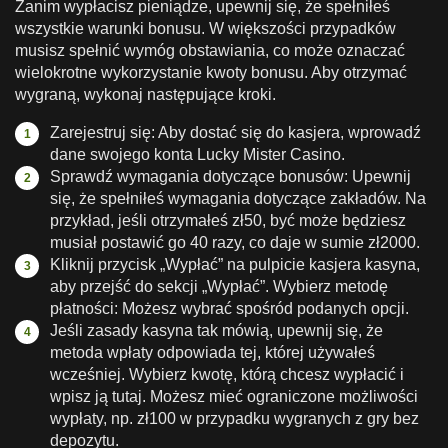
Zanim wypłacisz pieniądze, upewnij się, że spełniłeś
wszystkie warunki bonusu. W większości przypadków
musisz spełnić wymóg obstawiania, co może oznaczać
wielokrotne wykorzystanie kwoty bonusu. Aby otrzymać
wygraną, wykonaj następujące kroki.
Zarejestruj się: Aby dostać się do kasjera, wprowadź
dane swojego konta Lucky Mister Casino.
Sprawdź wymagania dotyczące bonusów: Upewnij
się, że spełniłeś wymagania dotyczące zakładów. Na
przykład, jeśli otrzymałeś zł50, być może będziesz
musiał postawić go 40 razy, co daje w sumie zł2000.
Kliknij przycisk „Wypłać” na pulpicie kasjera kasyna,
aby przejść do sekcji „Wypłać”. Wybierz metodę
płatności: Możesz wybrać spośród podanych opcji.
Jeśli zasady kasyna tak mówią, upewnij się, że
metoda wpłaty odpowiada tej, której używałeś
wcześniej. Wybierz kwotę, którą chcesz wypłacić i
wpisz ją tutaj. Możesz mieć ograniczone możliwości
wypłaty, np. zł100 w przypadku wygranych z gry bez
depozytu.