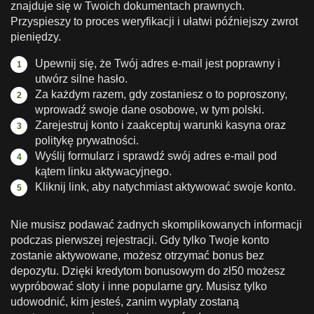
znajduje się w Twoich dokumentach prawnych.
Przyspieszy to proces weryfikacji i ułatwi późniejszy zwrot
pieniędzy.
Upewnij się, że Twój adres e-mail jest poprawny i
utwórz silne hasło.
Za każdym razem, gdy zostaniesz o to poproszony,
wprowadź swoje dane osobowe, w tym polski.
Zarejestruj konto i zaakceptuj warunki kasyna oraz
politykę prywatności.
Wyślij formularz i sprawdź swój adres e-mail pod
kątem linku aktywacyjnego.
Kliknij link, aby natychmiast aktywować swoje konto.
Nie musisz podawać żadnych skomplikowanych informacji
podczas pierwszej rejestracji. Gdy tylko Twoje konto
zostanie aktywowane, możesz otrzymać bonus bez
depozytu. Dzięki kredytom bonusowym do zł50 możesz
wypróbować sloty i inne popularne gry. Musisz tylko
udowodnić, kim jesteś, zanim wypłaty zostaną