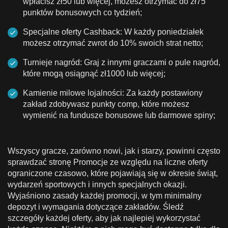
wpłacisz zł50 lub więcej, możesz otrzymać do zł75
punktów bonusowych co tydzień;
Specjalne oferty Cashback: W każdy poniedziałek
możesz otrzymać zwrot do 10% swoich strat netto;
Turnieje nagród: Graj z innymi graczami o pule nagród,
które mogą osiągnąć zł1000 lub więcej;
Kamienie milowe lojalności: Za każdy postawiony
zakład zdobywasz punkty comp, które możesz
wymienić na fundusze bonusowe lub darmowe spiny;
Wszyscy gracze, zarówno nowi, jak i starzy, powinni często
sprawdzać stronę Promocje ze względu na liczne oferty
ograniczone czasowo, które pojawiają się w okresie świąt,
wydarzeń sportowych i innych specjalnych okazji.
Wyjaśniono zasady każdej promocji, w tym minimalny
depozyt i wymagania dotyczące zakładów. Śledź
szczegóły każdej oferty, aby jak najlepiej wykorzystać