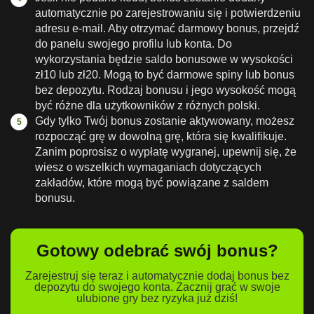
automatycznie po zarejestrowaniu się i potwierdzeniu
adresu e-mail. Aby otrzymać darmowy bonus, przejdź
do panelu swojego profilu lub konta. Do
wykorzystania będzie saldo bonusowe w wysokości
zł10 lub zł20. Mogą to być darmowe spiny lub bonus
bez depozytu. Rodzaj bonusu i jego wysokość mogą
być różne dla użytkowników z różnych polski.
Gdy tylko Twój bonus zostanie aktywowany, możesz
rozpocząć grę w dowolną grę, która się kwalifikuje.
Zanim poprosisz o wypłatę wygranej, upewnij się, że
wiesz o wszelkich wymaganiach dotyczących
zakładów, które mogą być powiązane z saldem
bonusu.
Gotowy odebrać swój bonus?
Zarejestruj się teraz i automatycznie dodaj bonus bez
depozytu do swojego konta. Zacznij grać w swoje
ulubione gry bez ryzyka już dziś!