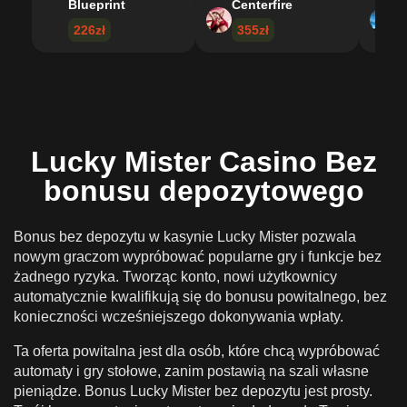
Blueprint
Centerfire
P
226zł
355zł
5
Lucky Mister Casino Bez
bonusu depozytowego
Bonus bez depozytu w kasynie Lucky Mister pozwala
nowym graczom wypróbować popularne gry i funkcje bez
żadnego ryzyka. Tworząc konto, nowi użytkownicy
automatycznie kwalifikują się do bonusu powitalnego, bez
konieczności wcześniejszego dokonywania wpłaty.
Ta oferta powitalna jest dla osób, które chcą wypróbować
automaty i gry stołowe, zanim postawią na szali własne
pieniądze. Bonus Lucky Mister bez depozytu jest prosty.