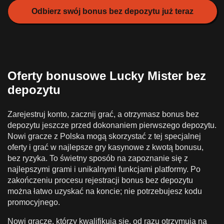
Odbierz swój bonus bez depozytu już teraz
Oferty bonusowe Lucky Mister bez
depozytu
Zarejestruj konto, zacznij grać, a otrzymasz bonus bez
depozytu jeszcze przed dokonaniem pierwszego depozytu.
Nowi gracze z Polska mogą skorzystać z tej specjalnej
oferty i grać w najlepsze gry kasynowe z kwotą bonusu,
bez ryzyka. To świetny sposób na zapoznanie się z
najlepszymi grami i unikalnymi funkcjami platformy. Po
zakończeniu procesu rejestracji bonus bez depozytu
można łatwo uzyskać na koncie; nie potrzebujesz kodu
promocyjnego.
Nowi gracze, którzy kwalifikują się, od razu otrzymują na