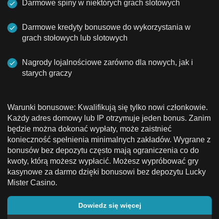
Darmowe spiny w niektórych grach slotowych
Darmowe kredyty bonusowe do wykorzystania w
grach stołowych lub slotowych
Nagrody lojalnościowe zarówno dla nowych, jak i
starych graczy
Warunki bonusowe: Kwalifikują się tylko nowi członkowie.
Każdy adres domowy lub IP otrzymuje jeden bonus. Zanim
będzie można dokonać wypłaty, może zaistnieć
konieczność spełnienia minimalnych zakładów. Wygrane z
bonusów bez depozytu często mają ograniczenia co do
kwoty, którą możesz wypłacić. Możesz wypróbować gry
kasynowe za darmo dzięki bonusowi bez depozytu Lucky
Mister Casino.
Dowiedz się więcej