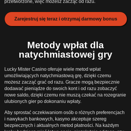
przetworzone, więc możesz zacząć od razu.
Zarejestruj się teraz i otrzymaj darmowy bonus
Metody wpłat dla
natychmiastowej gry
Lucky Mister Casino oferuje wiele metod wpłat
umożliwiających natychmiastową grę, dzięki czemu
możesz zacząć grać od razu. Gracze mogą bezpiecznie
dodawać pieniądze do swoich kont i od razu zobaczyć
nowe saldo, dzięki czemu nie muszą czekać na rozegranie
ulubionych gier po dokonaniu wpłaty.
Aby sprostać oczekiwaniom osób o różnych preferencjach
i nawykach bankowych, kasyno akceptuje szereg
bezpiecznych i aktualnych metod płatności. Na każdym