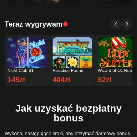
Teraz wygrywam
Night Club 81
Paradise Found
Wizard of Oz Ruby Slippers
145zł
404zł
62zł
Jak uzyskać bezpłatny
bonus
Wykonaj następujące kroki, aby otrzymać darmowy bonus