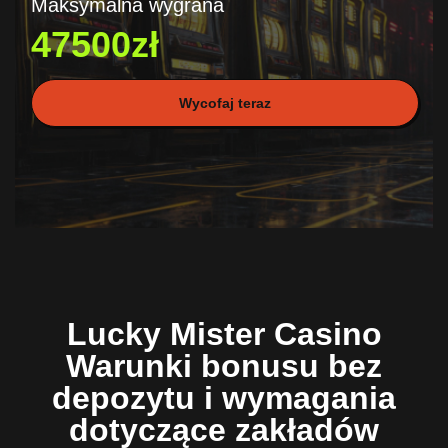
Maksymalna wygrana
47500zł
Wycofaj teraz
Lucky Mister Casino
Warunki bonusu bez
depozytu i wymagania
dotyczące zakładów