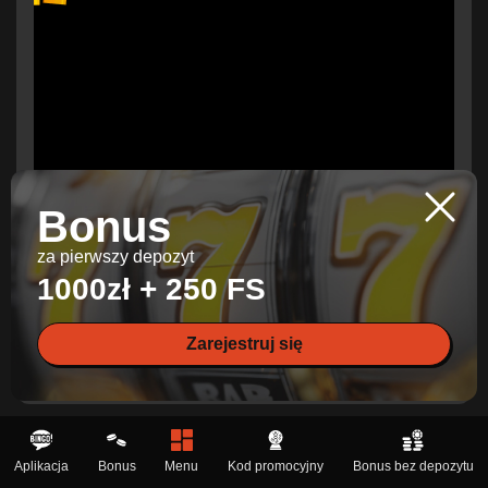
Bonus
Kasyno
za pierwszy depozyt
Bonus bez depozytu
1000zł + 250 FS
Nie potrzeba kodu
Zarejestruj się
Złóż wniosek teraz
Aplikacja
Bonus
Menu
Kod promocyjny
Bonus bez depozytu